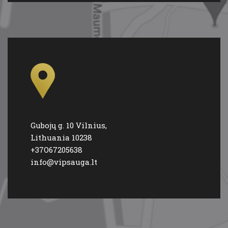
Gubojų g. 10 Vilnius,
Lithuania 10238
+37O67205638
info@vipsauga.lt