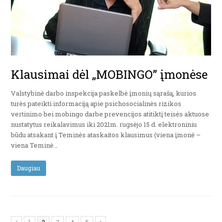
Klausimai dėl „MOBINGO” įmonėse
Valstybinė darbo inspekcija paskelbė įmonių sąrašą, kurios
turės pateikti informaciją apie psichosocialinės rizikos
vertinimo bei mobingo darbe prevencijos atitiktį teisės aktuose
nustatytus reikalavimus iki 2021m. rugsėjo 15 d. elektroniniu
būdu atsakant į Teminės ataskaitos klausimus (viena įmonė –
viena Teminė…
Daugiau
Page
Page
Page
Page
Page
Previous
Next