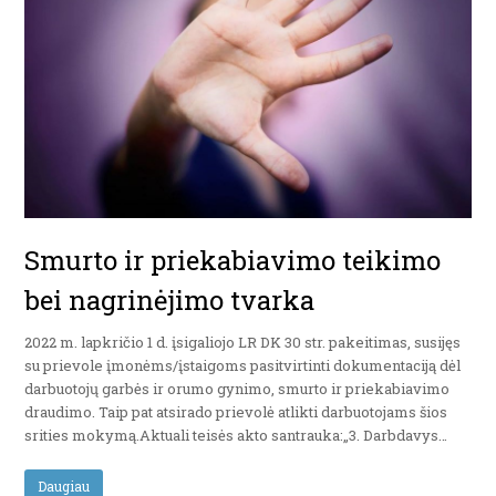
Smurto ir priekabiavimo teikimo
bei nagrinėjimo tvarka
2022 m. lapkričio 1 d. įsigaliojo LR DK 30 str. pakeitimas, susijęs
su prievole įmonėms/įstaigoms pasitvirtinti dokumentaciją dėl
darbuotojų garbės ir orumo gynimo, smurto ir priekabiavimo
draudimo. Taip pat atsirado prievolė atlikti darbuotojams šios
srities mokymą.Aktuali teisės akto santrauka:„3. Darbdavys…
Daugiau