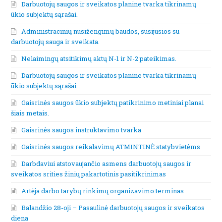
Darbuotojų saugos ir sveikatos planine tvarka tikrinamų
ūkio subjektų sąrašai.
Administracinių nusižengimų baudos, susijusios su
darbuotojų sauga ir sveikata.
Nelaimingų atsitikimų aktų N-1 ir N-2 pateikimas.
Darbuotojų saugos ir sveikatos planine tvarka tikrinamų
ūkio subjektų sąrašai.
Gaisrinės saugos ūkio subjektų patikrinimo metiniai planai
šiais metais.
Gaisrinės saugos instruktavimo tvarka
Gaisrinės saugos reikalavimų ATMINTINĖ statybvietėms
Darbdaviui atstovaujančio asmens darbuotojų saugos ir
sveikatos srities žinių pakartotinis pasitikrinimas
Artėja darbo tarybų rinkimų organizavimo terminas
Balandžio 28-oji – Pasaulinė darbuotojų saugos ir sveikatos
diena