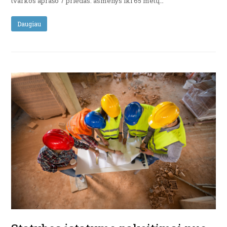
tvarkos aprašo 7 priedas: asmenys iki 65 metų…
Daugiau