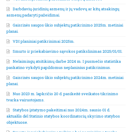
Darbdavių-juridinių asmenų ir jų vadovų ar kitų atsakingų
asmenų padaryti pažeidimai.
Gaisrinės saugos ūkio subjektų patikrinimo 2025m. metiniai
planai.
VDI planiniai patikrinimai 2025m.
Smurto ir priekabiavimo sąvokos patikslinimas 2025/01/01.
Nelaimingų atsitikimų darbe 2024 m. I pusmečio statistika
paskatino vykdyti papildomus neplaninius patikrinimus.
Gaisrinės saugos ūkio subjektų patikrinimo 2024m. metiniai
planai.
Nuo 2023 m. lapkričio 20 d. pasikeitė sveikatos tikrinimo
tvarka vairuotojams.
Statybos įstatymo pakeitimai nuo 2024m. sausio 01 d.
aktualūs dėl Statinio statybos koordinatorių skyrimo statybos
objektuose.