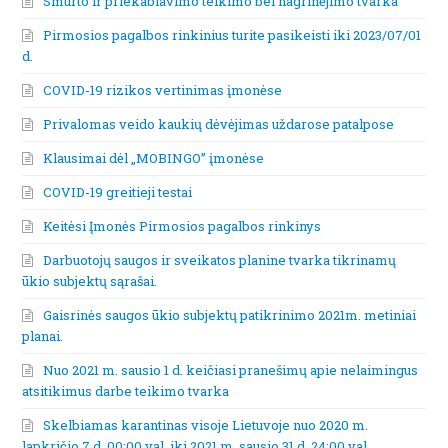
Smurto ir priekabiavimo teikimo bei nagrinėjimo tvarka
Pirmosios pagalbos rinkinius turite pasikeisti iki 2023/07/01
d.
COVID-19 rizikos vertinimas įmonėse
Privalomas veido kaukių dėvėjimas uždarose patalpose
Klausimai dėl „MOBINGO” įmonėse
COVID-19 greitieji testai
Keitėsi Įmonės Pirmosios pagalbos rinkinys
Darbuotojų saugos ir sveikatos planine tvarka tikrinamų
ūkio subjektų sąrašai.
Gaisrinės saugos ūkio subjektų patikrinimo 2021m. metiniai
planai.
Nuo 2021 m. sausio 1 d. keičiasi pranešimų apie nelaimingus
atsitikimus darbe teikimo tvarka
Skelbiamas karantinas visoje Lietuvoje nuo 2020 m.
lapkričio 7 d. 00:00 val. iki 2021 m. sausio 31 d. 24:00 val.