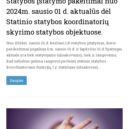
Statybos įstatymo pakeitimai nuo
2024m. sausio 01 d. aktualūs dėl
Statinio statybos koordinatorių
skyrimo statybos objektuose.
Nuo 2024m. sausio 01 d. keičiasi LR statybos įstatymas, kurio
pasikeitimai įsigalioja š.m. sausio 01 d. ir lapkričio 01 d.Ypatingai
aktualu yra tiek statytojams (užsakovams), tiek ir rangovams,
kad nebebus galima rangovui perleisti statinio statybos
koordinatoriaus funkcijų, t.y. statytojas (užsakovas)…
Daugiau