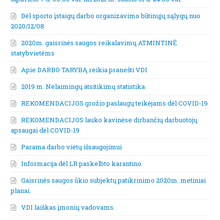
Dėl sporto įstaigų darbo organizavimo būtinųjų sąlygų nuo
2020/12/08
2020m. gaisrinės saugos reikalavimų ATMINTINĖ
statybvietėms
Apie DARBO TARYBĄ reikia pranešti VDI
2019 m. Nelaimingų atsitikimų statistika
REKOMENDACIJOS grožio paslaugų teikėjams dėl COVID-19
REKOMENDACIJOS lauko kavinėse dirbančių darbuotojų
apsaugai dėl COVID-19
Parama darbo vietų išsaugojimui
Informacija dėl LR paskelbto karantino
Gaisrinės saugos ūkio subjektų patikrinimo 2020m. metiniai
planai.
VDI laiškas įmonių vadovams.