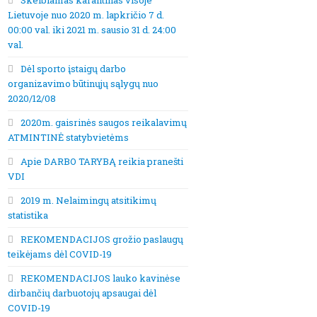
Skelbiamas karantinas visoje
Lietuvoje nuo 2020 m. lapkričio 7 d.
00:00 val. iki 2021 m. sausio 31 d. 24:00
val.
Dėl sporto įstaigų darbo
organizavimo būtinųjų sąlygų nuo
2020/12/08
2020m. gaisrinės saugos reikalavimų
ATMINTINĖ statybvietėms
Apie DARBO TARYBĄ reikia pranešti
VDI
2019 m. Nelaimingų atsitikimų
statistika
REKOMENDACIJOS grožio paslaugų
teikėjams dėl COVID-19
REKOMENDACIJOS lauko kavinėse
dirbančių darbuotojų apsaugai dėl
COVID-19