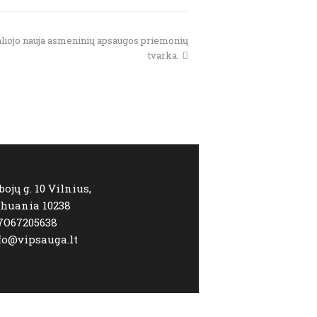
galiojo nauja asmeninių apsaugos priemonių
tvarka.
bojų g. 10 Vilnius,
thuania 10238
7O67205638
fo@vipsauga.lt