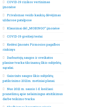
COVID-19 rizikos vertinimas
įmonėse
Privalomas veido kaukių dėvėjimas
uždarose patalpose
Klausimai dėl „MOBINGO” įmonėse
COVID-19 greitieji testai
Keitėsi Įmonės Pirmosios pagalbos
rinkinys
Darbuotojų saugos ir sveikatos
planine tvarka tikrinamų ūkio subjektų
sąrašai.
Gaisrinės saugos ūkio subjektų
patikrinimo 2021m. metiniai planai.
Nuo 2021 m. sausio 1 d. keičiasi
pranešimų apie nelaimingus atsitikimus
darbe teikimo tvarka