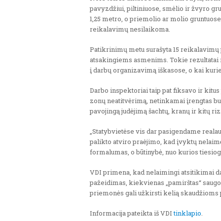
pavyzdžiui, piltiniuose, smėlio ir žvyro gr
1,25 metro, o priemolio ar molio gruntuose
reikalavimų nesilaikoma.
Patikrinimų metu surašyta 15 reikalavimų 
atsakingiems asmenims. Tokie rezultatai r
į darbų organizavimą iškasose, o kai kurie
Darbo inspektoriai taip pat fiksavo ir kit
zonų neatitvėrimą, netinkamai įrengtas buit
pavojingą judėjimą šachtų, kranų ir kitų riz
„Statybvietėse vis dar pasigendame realau
palikto atviro praėjimo, kad įvyktų nelaimė.
formalumas, o būtinybė, nuo kurios tiesio
VDI primena, kad nelaimingi atsitikimai d
pažeidimas, kiekvienas „pamirštas“ saugos
priemonės gali užkirsti kelią skaudžiom
Informacija pateikta iš VDI
tinklapio
.