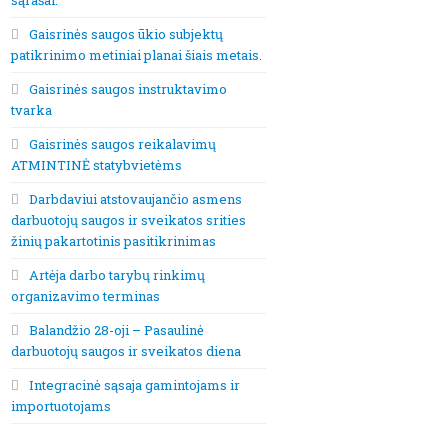
sąrašai.
Gaisrinės saugos ūkio subjektų
patikrinimo metiniai planai šiais metais.
Gaisrinės saugos instruktavimo
tvarka
Gaisrinės saugos reikalavimų
ATMINTINĖ statybvietėms
Darbdaviui atstovaujančio asmens
darbuotojų saugos ir sveikatos srities
žinių pakartotinis pasitikrinimas
Artėja darbo tarybų rinkimų
organizavimo terminas
Balandžio 28-oji – Pasaulinė
darbuotojų saugos ir sveikatos diena
Integracinė sąsaja gamintojams ir
importuotojams