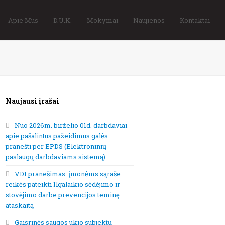
Apie Mus
D.U.K.
Mokymai
Naujienos
Kontaktai
Naujausi įrašai
Nuo 2026m. birželio 01d. darbdaviai
apie pašalintus pažeidimus galės
pranešti per EPDS (Elektroninių
paslaugų darbdaviams sistemą).
VDI pranešimas: įmonėms sąraše
reikės pateikti Ilgalaikio sėdėjimo ir
stovėjimo darbe prevencijos teminę
ataskaitą
Gaisrinės saugos ūkio subjektų