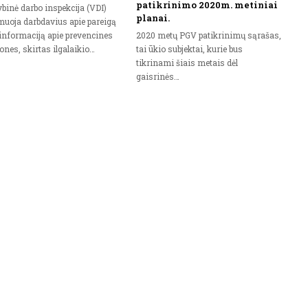
patikrinimo 2020m. metiniai
ybinė darbo inspekcija (VDI)
planai.
muoja darbdavius apie pareigą
 informaciją apie prevencines
2020 metų PGV patikrinimų sąrašas,
ones, skirtas ilgalaikio…
tai ūkio subjektai, kurie bus
tikrinami šiais metais dėl
gaisrinės…