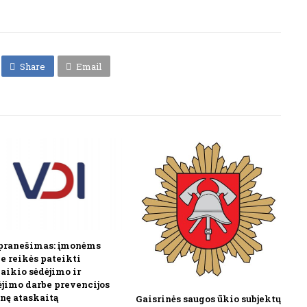
Share
Email
pranešimas: įmonėms
še reikės pateikti
laikio sėdėjimo ir
ėjimo darbe prevencijos
nę ataskaitą
Gaisrinės saugos ūkio subjektų