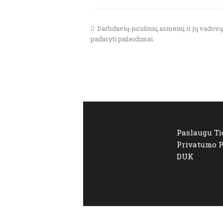
previous
Darbdavių-juridinių asmenų ir jų vadov
post:
padaryti pažeidimai.
Paslaugu Ti
Privatumo P
DUK