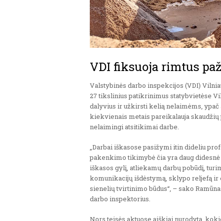
VDI fiksuoja rimtus pa
Valstybinės darbo inspekcijos (VDI) Vilnia
27 tikslinius patikrinimus statybvietėse Vi
dalyvius ir užkirsti kelią nelaimėms, ypač
kiekvienais metais pareikalauja skaudžių 
nelaimingi atsitikimai darbe.
„Darbai iškasose pasižymi itin dideliu pro
pakenkimo tikimybė čia yra daug didesnė ne
iškasos gylį, atliekamų darbų pobūdį, tur
komunikacijų išdėstymą, sklypo reljefą ir 
sienelių tvirtinimo būdus“, – sako Ramūnas
darbo inspektorius.
Nors teisės aktuose aiškiai nurodyta, koki