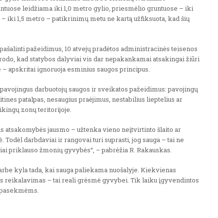
untuose leidžiama iki 1,0 metro gylio, priesmėlio gruntuose – iki
 – iki 1,5 metro – patikrinimų metu ne kartą užfiksuota, kad šių
pašalinti pažeidimus, 10 atvejų pradėtos administracinės teisenos
odo, kad statybos dalyviai vis dar nepakankamai atsakingai žiūri
 – apskritai ignoruoja esminius saugos principus.
us pavojingus darbuotojų saugos ir sveikatos pažeidimus: pavojingų
ines patalpas, nesaugius praėjimus, nestabilius lieptelius ar
ikingų zonų teritorijoje.
s atsakomybės jausmo – užtenka vieno neįtvirtinto šlaito ar
 Todėl darbdaviai ir rangovai turi suprasti, jog sauga – tai ne
giai priklauso žmonių gyvybės“, – pabrėžia R. Rakauskas.
arbe kyla tada, kai sauga paliekama nuošalyje. Kiekvienas
 reikalavimas – tai reali grėsmė gyvybei. Tik laiku įgyvendintos
s pasekmėms.