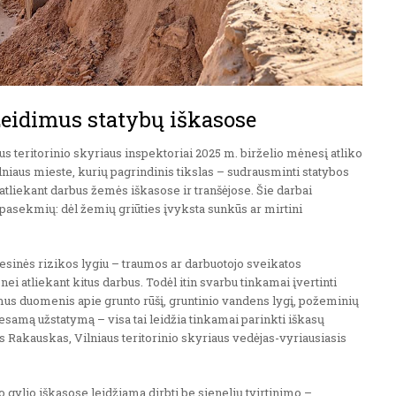
žeidimus statybų iškasose
us teritorinio skyriaus inspektoriai 2025 m. birželio mėnesį atliko
lniaus mieste, kurių pagrindinis tikslas – sudrausminti statybos
 atliekant darbus žemės iškasose ir tranšėjose. Šie darbai
pasekmių: dėl žemių griūties įvyksta sunkūs ar mirtini
fesinės rizikos lygiu – traumos ar darbuotojo sveikatos
i atliekant kitus darbus. Todėl itin svarbu tinkamai įvertinti
imus duomenis apie grunto rūšį, gruntinio vandens lygį, požeminių
esamą užstatymą – visa tai leidžia tinkamai parinkti iškasų
 Rakauskas, Vilniaus teritorinio skyriaus vedėjas-vyriausiasis
o gylio iškasose leidžiama dirbti be sienelių tvirtinimo –