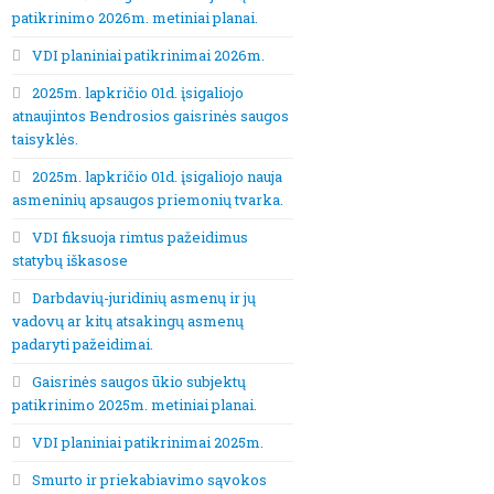
patikrinimo 2026m. metiniai planai.
VDI planiniai patikrinimai 2026m.
2025m. lapkričio 01d. įsigaliojo
atnaujintos Bendrosios gaisrinės saugos
taisyklės.
2025m. lapkričio 01d. įsigaliojo nauja
asmeninių apsaugos priemonių tvarka.
VDI fiksuoja rimtus pažeidimus
statybų iškasose
Darbdavių-juridinių asmenų ir jų
vadovų ar kitų atsakingų asmenų
padaryti pažeidimai.
Gaisrinės saugos ūkio subjektų
patikrinimo 2025m. metiniai planai.
VDI planiniai patikrinimai 2025m.
Smurto ir priekabiavimo sąvokos