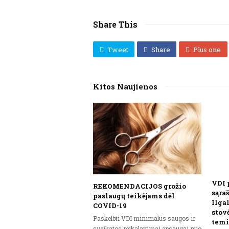
Share This
Tweet
Share
Plus one
Kitos Naujienos
VDI 
REKOMENDACIJOS grožio
sąra
paslaugų teikėjams dėl
Ilga
COVID-19
stov
Paskelbti VDI minimalūs saugos ir
temi
sveikatos reikalavimai apsaugai nuo