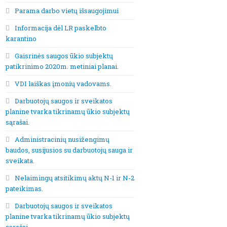
Parama darbo vietų išsaugojimui
Informacija dėl LR paskelbto
karantino
Gaisrinės saugos ūkio subjektų
patikrinimo 2020m. metiniai planai.
VDI laiškas įmonių vadovams.
Darbuotojų saugos ir sveikatos
planine tvarka tikrinamų ūkio subjektų
sąrašai.
Administracinių nusižengimų
baudos, susijusios su darbuotojų sauga ir
sveikata.
Nelaimingų atsitikimų aktų N-1 ir N-2
pateikimas.
Darbuotojų saugos ir sveikatos
planine tvarka tikrinamų ūkio subjektų