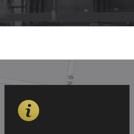
Paslaugu Tiekimo Salygos