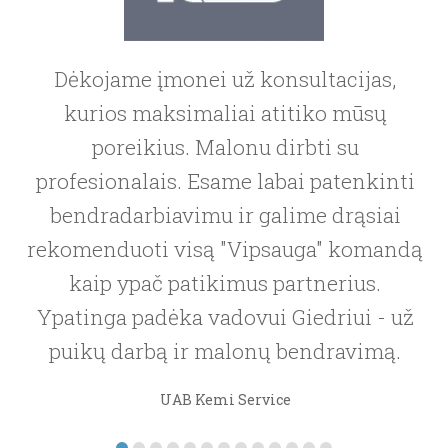
Dėkojame įmonei už konsultacijas,
kurios maksimaliai atitiko mūsų
poreikius. Malonu dirbti su
Dėkojame įmonei, puikiai suteikus
profesionalais. Esame labai patenkinti
paslaugas. Viskas aiškiai paaiškinta,
bendradarbiavimu ir galime drąsiai
pritaikyta būtent mūsų įmonei, jokių
rekomenduoti visą "Vipsauga" komandą
perteklinių dalykų. Labai
kaip ypač patikimus partnerius.
rekomenduojame!
Ypatinga padėka vadovui Giedriui - už
puikų darbą ir malonų bendravimą.
MB SUKČIUS
UAB Kemi Service