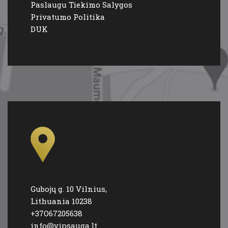
Privatumo Politika
DUK
Gubojų g. 10 Vilnius,
Lithuania 10238
+37O67205638
info@vipsauga.lt