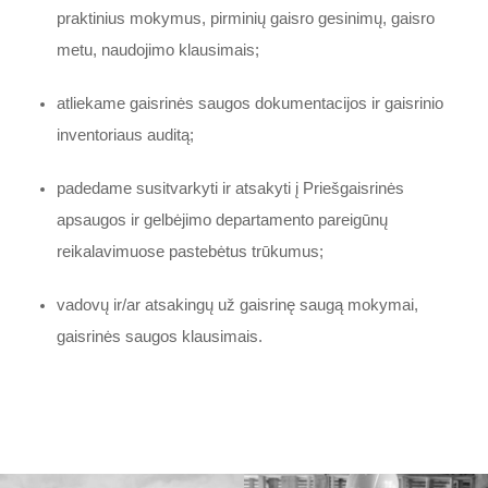
praktinius mokymus, pirminių gaisro gesinimų, gaisro
metu, naudojimo klausimais;
atliekame gaisrinės saugos dokumentacijos ir gaisrinio
inventoriaus auditą;
padedame susitvarkyti ir atsakyti į Priešgaisrinės
apsaugos ir gelbėjimo departamento pareigūnų
reikalavimuose pastebėtus trūkumus;
vadovų ir/ar atsakingų už gaisrinę saugą mokymai,
gaisrinės saugos klausimais.